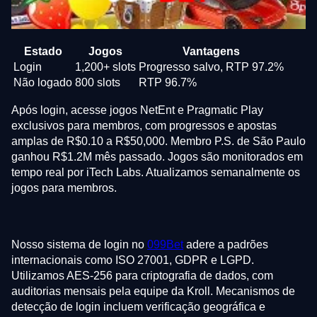
Estado
Jogos
Vantagens
Login
1,200+ slots
Progresso salvo, RTP 97.2%
Não logado
800 slots
RTP 96.7%
Após login, acesse jogos NetEnt e Pragmatic Play
exclusivos para membros, com progressos e apostas
amplas de R$0.10 a R$50,000. Membro P.S. de São Paulo
ganhou R$1.2M mês passado. Jogos são monitorados em
tempo real por iTech Labs. Atualizamos semanalmente os
jogos para membros.
Nosso sistema de login no
099Bet
adere a padrões
internacionais como ISO 27001, GDPR e LGPD.
Utilizamos AES-256 para criptografia de dados, com
auditorias mensais pela equipe da Kroll. Mecanismos de
detecção de login incluem verificação geográfica e