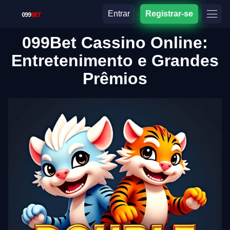
Entrar
Registrar-se
099Bet Cassino Online:
Entretenimento e Grandes
Prêmios