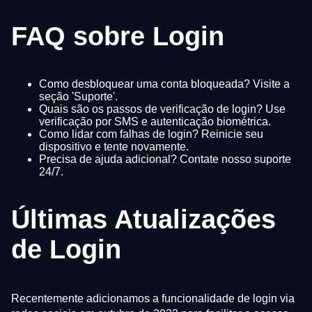
FAQ sobre Login
Como desbloquear uma conta bloqueada? Visite a
seção 'Suporte'.
Quais são os passos de verificação de login? Use
verificação por SMS e autenticação biométrica.
Como lidar com falhas de login? Reinicie seu
dispositivo e tente novamente.
Precisa de ajuda adicional? Contate nosso suporte
24/7.
Últimas Atualizações
de Login
Recentemente adicionamos a funcionalidade de login via