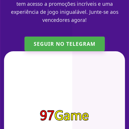
tem acesso a promoções incríveis e uma
experiência de jogo inigualável. Junte-se aos
vencedores agora!
SEGUIR NO TELEGRAM