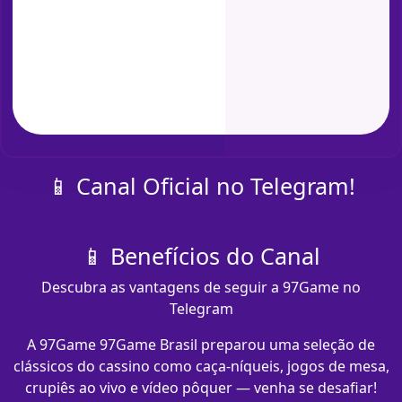
📱 Canal Oficial no Telegram!
📱 Benefícios do Canal
Descubra as vantagens de seguir a 97Game no
Telegram
A 97Game 97Game Brasil preparou uma seleção de
clássicos do cassino como caça-níqueis, jogos de mesa,
crupiês ao vivo e vídeo pôquer — venha se desafiar!