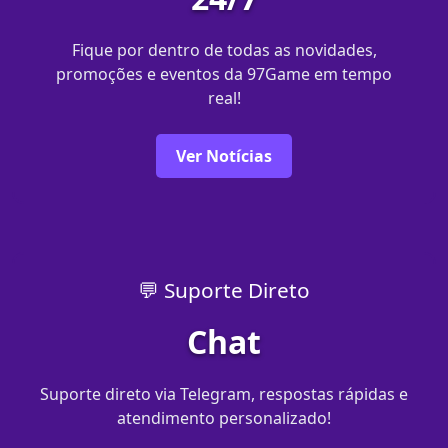
Fique por dentro de todas as novidades,
promoções e eventos da 97Game em tempo
real!
Ver Notícias
💬 Suporte Direto
Chat
Suporte direto via Telegram, respostas rápidas e
atendimento personalizado!