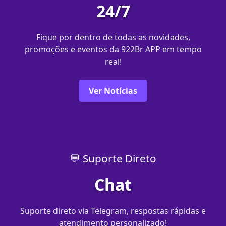
24/7
Fique por dentro de todas as novidades,
promoções e eventos da 922Br APP em tempo
real!
Ver Notícias
💬 Suporte Direto
Chat
Suporte direto via Telegram, respostas rápidas e
atendimento personalizado!