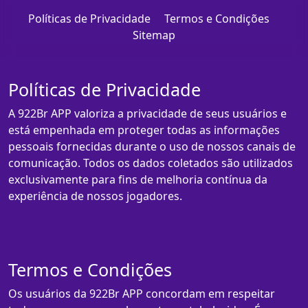
Políticas de Privacidade
Termos e Condições
Sitemap
Políticas de Privacidade
A 922Br APP valoriza a privacidade de seus usuários e
está empenhada em proteger todas as informações
pessoais fornecidas durante o uso de nossos canais de
comunicação. Todos os dados coletados são utilizados
exclusivamente para fins de melhoria contínua da
experiência de nossos jogadores.
Termos e Condições
Os usuários da 922Br APP concordam em respeitar