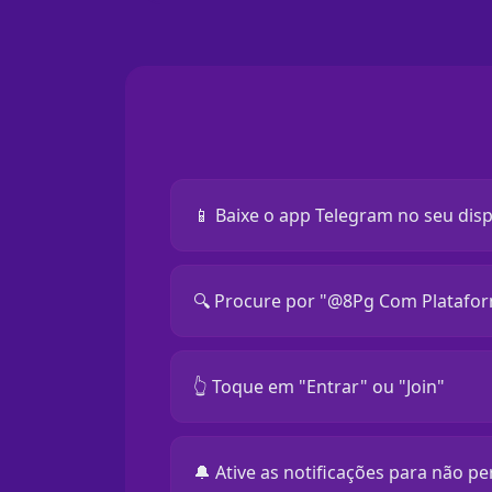
📱 Baixe o app Telegram no seu disp
🔍 Procure por "@8Pg Com Platafor
👆 Toque em "Entrar" ou "Join"
🔔 Ative as notificações para não p