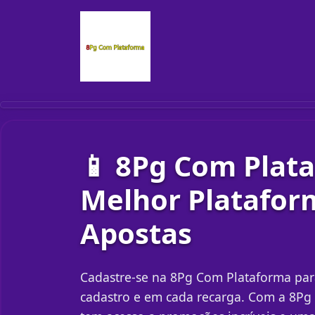
📱 8Pg Com Plat
Melhor Platafor
Apostas
Cadastre-se na 8Pg Com Plataforma pa
cadastro e em cada recarga. Com a 8Pg