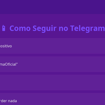
📱 Como Seguir no Telegram
ositivo
maOficial"
erder nada