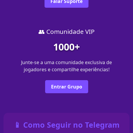
Falar Suporte
👥 Comunidade VIP
1000+
Junte-se a uma comunidade exclusiva de
jogadores e compartilhe experiências!
Entrar Grupo
📱 Como Seguir no Telegram