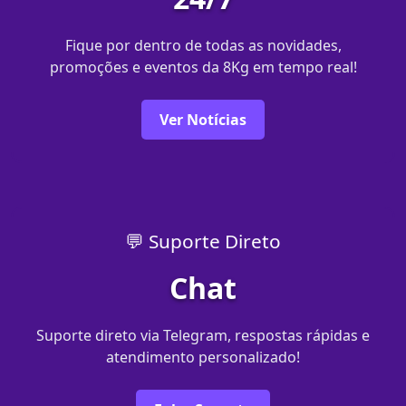
Fique por dentro de todas as novidades,
promoções e eventos da 8Kg em tempo real!
Ver Notícias
💬 Suporte Direto
Chat
Suporte direto via Telegram, respostas rápidas e
atendimento personalizado!