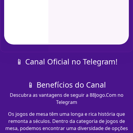
📱 Canal Oficial no Telegram!
📱 Benefícios do Canal
Descubra as vantagens de seguir a 88Jogo.Com no
Telegram
Os jogos de mesa têm uma longa e rica história que
remonta a séculos. Dentro da categoria de jogos de
mesa, podemos encontrar uma diversidade de opções