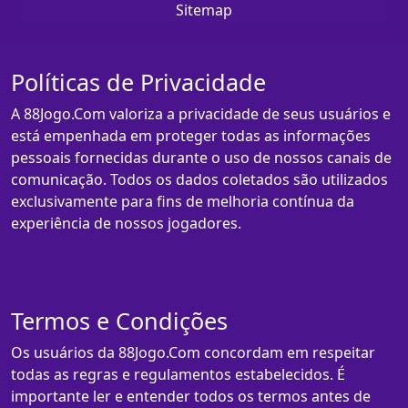
Sitemap
Políticas de Privacidade
A 88Jogo.Com valoriza a privacidade de seus usuários e
está empenhada em proteger todas as informações
pessoais fornecidas durante o uso de nossos canais de
comunicação. Todos os dados coletados são utilizados
exclusivamente para fins de melhoria contínua da
experiência de nossos jogadores.
Termos e Condições
Os usuários da 88Jogo.Com concordam em respeitar
todas as regras e regulamentos estabelecidos. É
importante ler e entender todos os termos antes de