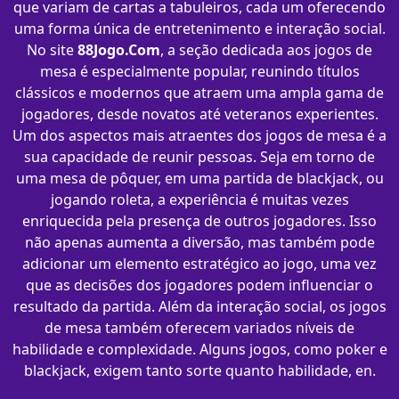
que variam de cartas a tabuleiros, cada um oferecendo
uma forma única de entretenimento e interação social.
No site
88Jogo.Com
, a seção dedicada aos jogos de
mesa é especialmente popular, reunindo títulos
clássicos e modernos que atraem uma ampla gama de
jogadores, desde novatos até veteranos experientes.
Um dos aspectos mais atraentes dos jogos de mesa é a
sua capacidade de reunir pessoas. Seja em torno de
uma mesa de pôquer, em uma partida de blackjack, ou
jogando roleta, a experiência é muitas vezes
enriquecida pela presença de outros jogadores. Isso
não apenas aumenta a diversão, mas também pode
adicionar um elemento estratégico ao jogo, uma vez
que as decisões dos jogadores podem influenciar o
resultado da partida. Além da interação social, os jogos
de mesa também oferecem variados níveis de
habilidade e complexidade. Alguns jogos, como poker e
blackjack, exigem tanto sorte quanto habilidade, en.