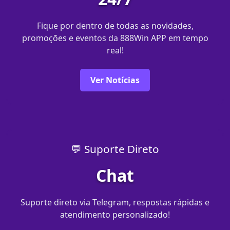
Fique por dentro de todas as novidades,
promoções e eventos da 888Win APP em tempo
real!
Ver Notícias
💬 Suporte Direto
Chat
Suporte direto via Telegram, respostas rápidas e
atendimento personalizado!