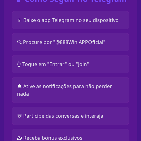
📱 Baixe o app Telegram no seu dispositivo
🔍 Procure por "@888Win APPOficial"
👆 Toque em "Entrar" ou "Join"
🔔 Ative as notificações para não perder
nada
💬 Participe das conversas e interaja
🎁 Receba bônus exclusivos