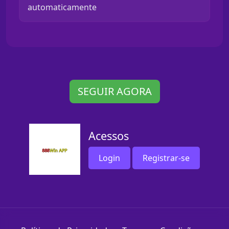
automaticamente
SEGUIR AGORA
Acessos
Login
Registrar-se