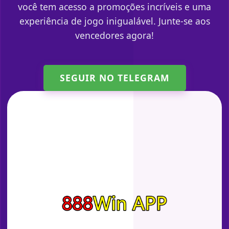
você tem acesso a promoções incríveis e uma
experiência de jogo inigualável. Junte-se aos
vencedores agora!
SEGUIR NO TELEGRAM