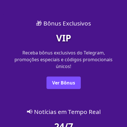
🎁 Bônus Exclusivos
VIP
Receba bônus exclusivos do Telegram,
promoções especiais e códigos promocionais
únicos!
Ver Bônus
📢 Notícias em Tempo Real
24/7