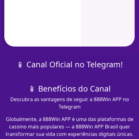
📱 Canal Oficial no Telegram!
📱 Benefícios do Canal
Descubra as vantagens de seguir a 888Win APP no
Telegram
Globalmente, a 888Win APP é uma das plataformas de
cassino mais populares — a 888Win APP Brasil quer
transformar sua vida com experiências digitais únicas.