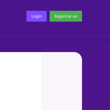
Login
Registrar-se