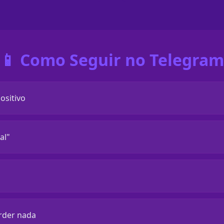
📱 Como Seguir no Telegram
ositivo
al"
erder nada