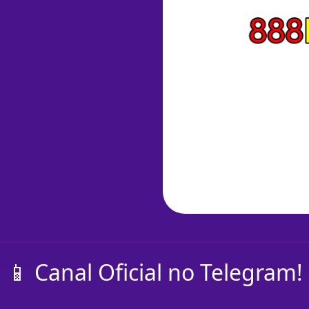
📱 Canal Oficial no Telegram!