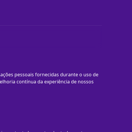
mações pessoais fornecidas durante o uso de
elhoria contínua da experiência de nossos