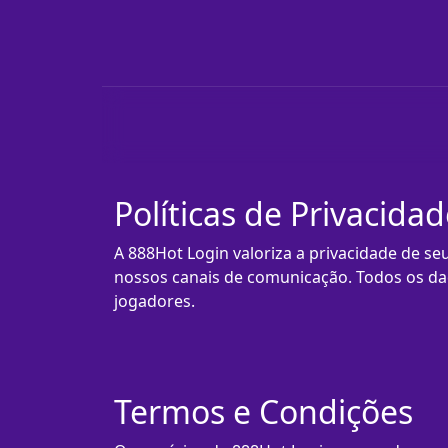
Políticas de Privacida
A 888Hot Login valoriza a privacidade de s
nossos canais de comunicação. Todos os dad
jogadores.
Termos e Condições