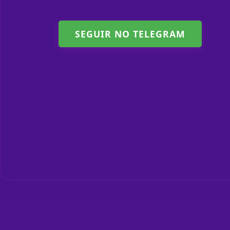
SEGUIR NO TELEGRAM