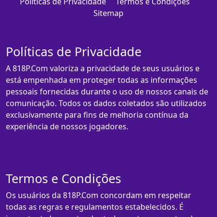
Políticas de Privacidade
Termos e Condições
Sitemap
Políticas de Privacidade
A 818P.Com valoriza a privacidade de seus usuários e
está empenhada em proteger todas as informações
pessoais fornecidas durante o uso de nossos canais de
comunicação. Todos os dados coletados são utilizados
exclusivamente para fins de melhoria contínua da
experiência de nossos jogadores.
Termos e Condições
Os usuários da 818P.Com concordam em respeitar
todas as regras e regulamentos estabelecidos. É