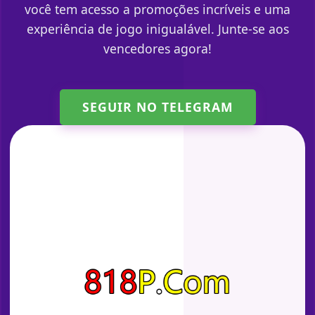
você tem acesso a promoções incríveis e uma
experiência de jogo inigualável. Junte-se aos
vencedores agora!
SEGUIR NO TELEGRAM