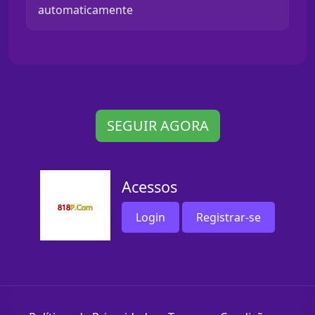
automaticamente
SEGUIR AGORA
Acessos
Login
Registrar-se