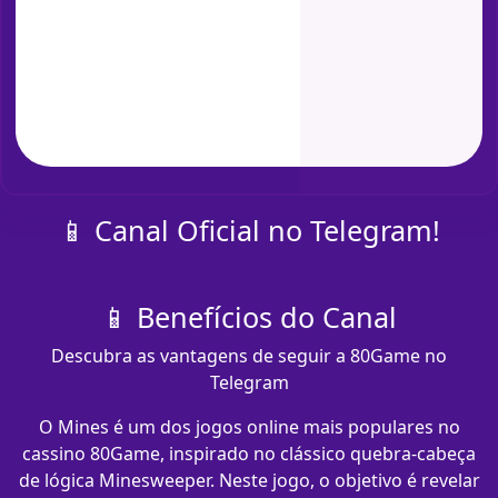
📱 Canal Oficial no Telegram!
📱 Benefícios do Canal
Descubra as vantagens de seguir a 80Game no
Telegram
O Mines é um dos jogos online mais populares no
cassino 80Game, inspirado no clássico quebra-cabeça
de lógica Minesweeper. Neste jogo, o objetivo é revelar