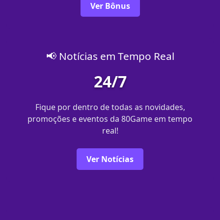
Ver Bônus
📢 Notícias em Tempo Real
24/7
Fique por dentro de todas as novidades,
promoções e eventos da 80Game em tempo
real!
Ver Notícias