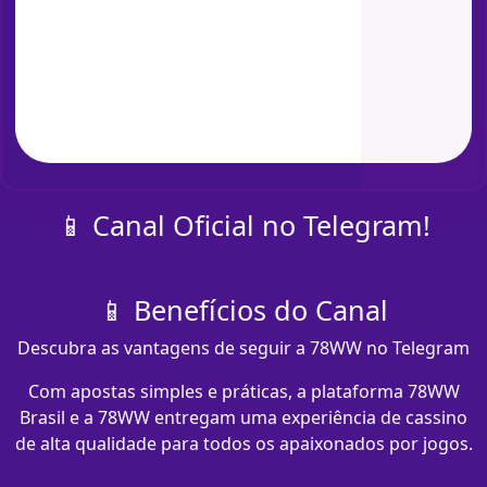
📱 Canal Oficial no Telegram!
📱 Benefícios do Canal
Descubra as vantagens de seguir a 78WW no Telegram
Com apostas simples e práticas, a plataforma 78WW
Brasil e a 78WW entregam uma experiência de cassino
de alta qualidade para todos os apaixonados por jogos.