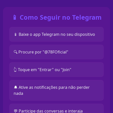
📱 Como Seguir no Telegram
📱 Baixe o app Telegram no seu dispositivo
🔍 Procure por "@78FOficial"
👆 Toque em "Entrar" ou "Join"
🔔 Ative as notificações para não perder
nada
💬 Participe das conversas e interaja