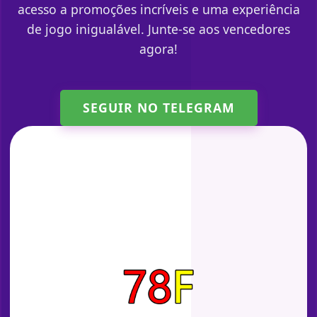
acesso a promoções incríveis e uma experiência
de jogo inigualável. Junte-se aos vencedores
agora!
SEGUIR NO TELEGRAM