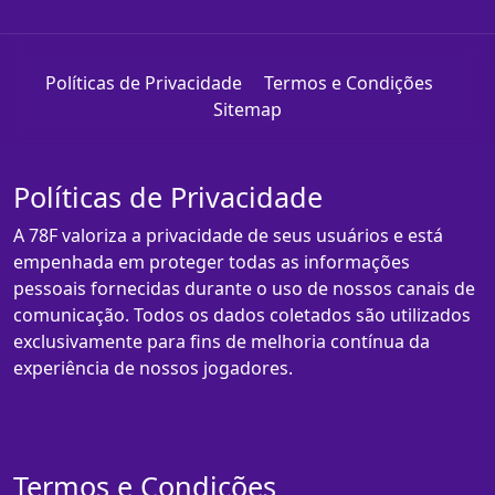
Políticas de Privacidade
Termos e Condições
Sitemap
Políticas de Privacidade
A 78F valoriza a privacidade de seus usuários e está
empenhada em proteger todas as informações
pessoais fornecidas durante o uso de nossos canais de
comunicação. Todos os dados coletados são utilizados
exclusivamente para fins de melhoria contínua da
experiência de nossos jogadores.
Termos e Condições