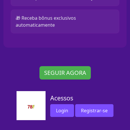
🎁 Receba bônus exclusivos
automaticamente
SEGUIR AGORA
Acessos
Login
Registrar-se