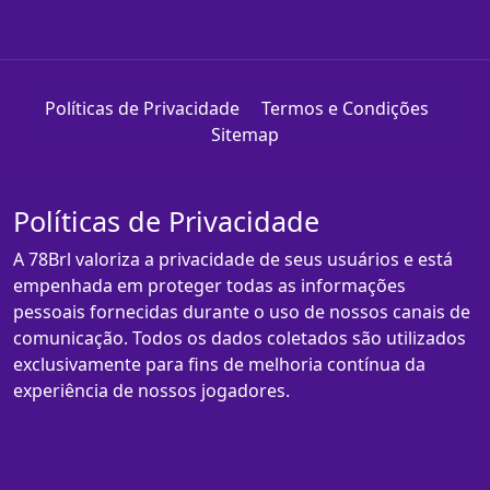
Políticas de Privacidade
Termos e Condições
Sitemap
Políticas de Privacidade
A 78Brl valoriza a privacidade de seus usuários e está
empenhada em proteger todas as informações
pessoais fornecidas durante o uso de nossos canais de
comunicação. Todos os dados coletados são utilizados
exclusivamente para fins de melhoria contínua da
experiência de nossos jogadores.