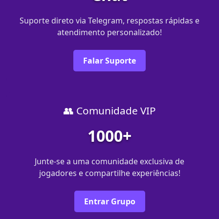
Suporte direto via Telegram, respostas rápidas e
atendimento personalizado!
Falar Suporte
👥 Comunidade VIP
1000+
Junte-se a uma comunidade exclusiva de
jogadores e compartilhe experiências!
Entrar Grupo