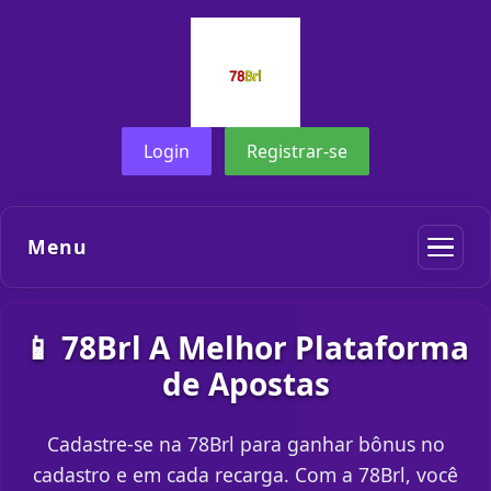
Login
Registrar-se
Menu
📱 78Brl A Melhor Plataforma
de Apostas
Cadastre-se na 78Brl para ganhar bônus no
cadastro e em cada recarga. Com a 78Brl, você