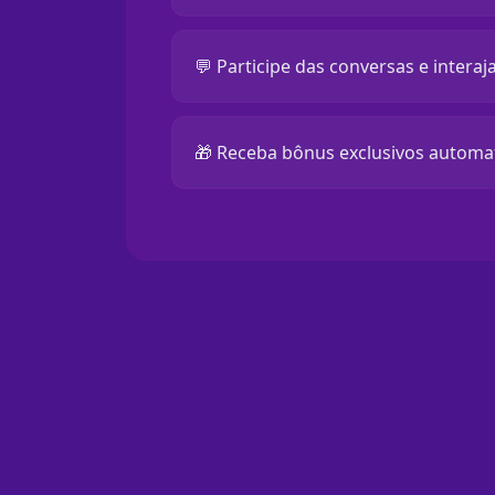
💬 Participe das conversas e interaj
🎁 Receba bônus exclusivos autom