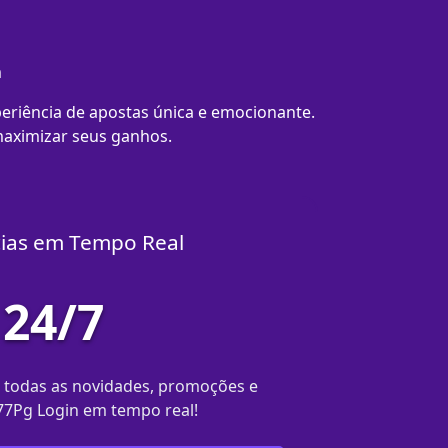
m
eriência de apostas única e emocionante.
maximizar seus ganhos.
cias em Tempo Real
24/7
e todas as novidades, promoções e
77Pg Login em tempo real!