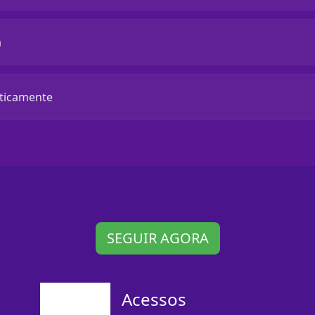
a
aticamente
SEGUIR AGORA
Acessos