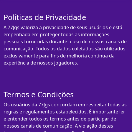
Políticas de Privacidade
A 77Jgs valoriza a privacidade de seus usuários e está
empenhada em proteger todas as informações
pessoais fornecidas durante o uso de nossos canais de
comunicação. Todos os dados coletados são utilizados
exclusivamente para fins de melhoria contínua da
experiência de nossos jogadores.
Termos e Condições
Os usuários da 77Jgs concordam em respeitar todas as
regras e regulamentos estabelecidos. É importante ler
e entender todos os termos antes de participar de
nossos canais de comunicação. A violação destes