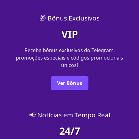
🎁 Bônus Exclusivos
VIP
Receba bônus exclusivos do Telegram,
promoções especiais e códigos promocionais
únicos!
Ver Bônus
📢 Notícias em Tempo Real
24/7