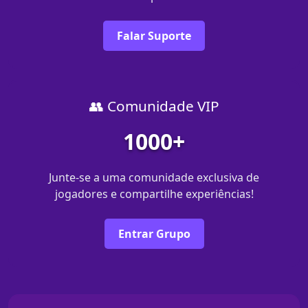
Falar Suporte
👥 Comunidade VIP
1000+
Junte-se a uma comunidade exclusiva de
jogadores e compartilhe experiências!
Entrar Grupo