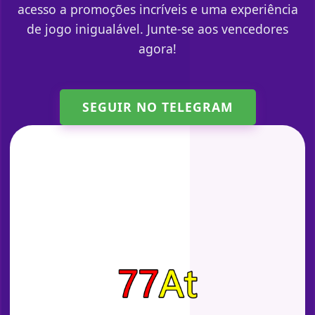
acesso a promoções incríveis e uma experiência
de jogo inigualável. Junte-se aos vencedores
agora!
SEGUIR NO TELEGRAM