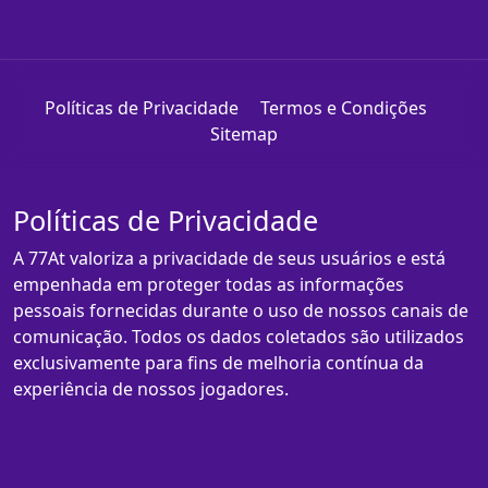
Políticas de Privacidade
Termos e Condições
Sitemap
Políticas de Privacidade
A 77At valoriza a privacidade de seus usuários e está
empenhada em proteger todas as informações
pessoais fornecidas durante o uso de nossos canais de
comunicação. Todos os dados coletados são utilizados
exclusivamente para fins de melhoria contínua da
experiência de nossos jogadores.