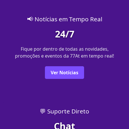
📢 Notícias em Tempo Real
24/7
Fique por dentro de todas as novidades,
promoções e eventos da 77At em tempo real!
Ver Notícias
💬 Suporte Direto
Chat