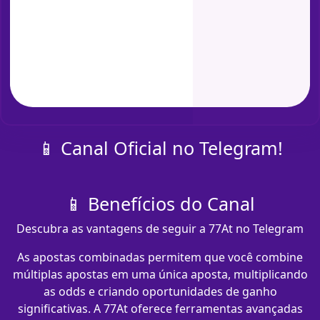
📱 Canal Oficial no Telegram!
📱 Benefícios do Canal
Descubra as vantagens de seguir a 77At no Telegram
As apostas combinadas permitem que você combine
múltiplas apostas em uma única aposta, multiplicando
as odds e criando oportunidades de ganho
significativas. A 77At oferece ferramentas avançadas