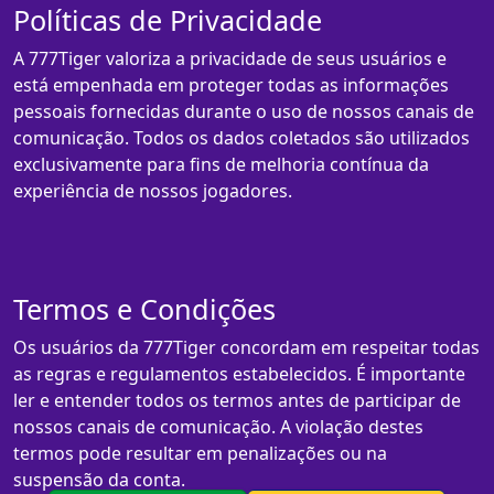
Políticas de Privacidade
A 777Tiger valoriza a privacidade de seus usuários e
está empenhada em proteger todas as informações
pessoais fornecidas durante o uso de nossos canais de
comunicação. Todos os dados coletados são utilizados
exclusivamente para fins de melhoria contínua da
experiência de nossos jogadores.
Termos e Condições
Os usuários da 777Tiger concordam em respeitar todas
as regras e regulamentos estabelecidos. É importante
ler e entender todos os termos antes de participar de
nossos canais de comunicação. A violação destes
termos pode resultar em penalizações ou na
suspensão da conta.