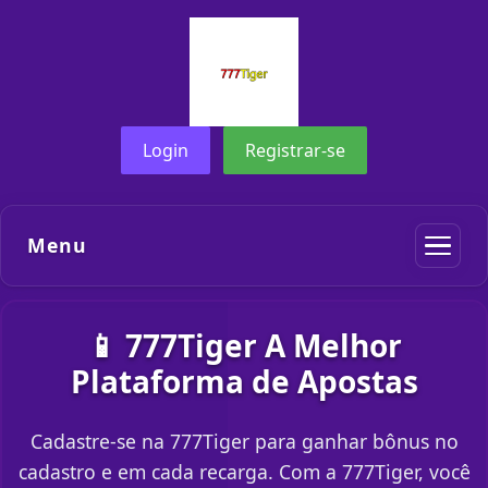
Login
Registrar-se
Menu
📱 777Tiger A Melhor
Plataforma de Apostas
Cadastre-se na 777Tiger para ganhar bônus no
cadastro e em cada recarga. Com a 777Tiger, você