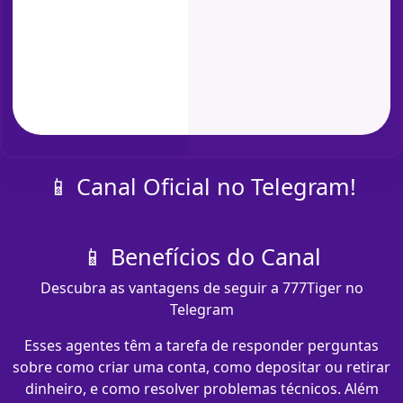
📱 Canal Oficial no Telegram!
📱 Benefícios do Canal
Descubra as vantagens de seguir a 777Tiger no
Telegram
Esses agentes têm a tarefa de responder perguntas
sobre como criar uma conta, como depositar ou retirar
dinheiro, e como resolver problemas técnicos. Além