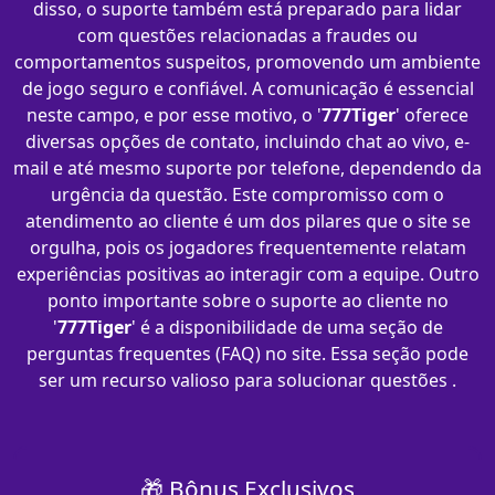
disso, o suporte também está preparado para lidar
com questões relacionadas a fraudes ou
comportamentos suspeitos, promovendo um ambiente
de jogo seguro e confiável. A comunicação é essencial
neste campo, e por esse motivo, o '
777Tiger
' oferece
diversas opções de contato, incluindo chat ao vivo, e-
mail e até mesmo suporte por telefone, dependendo da
urgência da questão. Este compromisso com o
atendimento ao cliente é um dos pilares que o site se
orgulha, pois os jogadores frequentemente relatam
experiências positivas ao interagir com a equipe. Outro
ponto importante sobre o suporte ao cliente no
'
777Tiger
' é a disponibilidade de uma seção de
perguntas frequentes (FAQ) no site. Essa seção pode
ser um recurso valioso para solucionar questões .
🎁 Bônus Exclusivos