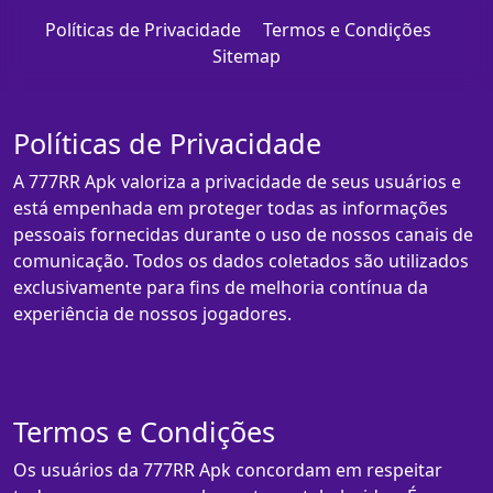
Políticas de Privacidade
Termos e Condições
Sitemap
Políticas de Privacidade
A 777RR Apk valoriza a privacidade de seus usuários e
está empenhada em proteger todas as informações
pessoais fornecidas durante o uso de nossos canais de
comunicação. Todos os dados coletados são utilizados
exclusivamente para fins de melhoria contínua da
experiência de nossos jogadores.
Termos e Condições
Os usuários da 777RR Apk concordam em respeitar