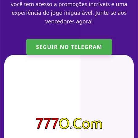
você tem acesso a promoções incríveis e uma
experiência de jogo inigualável. Junte-se aos
vencedores agora!
SEGUIR NO TELEGRAM