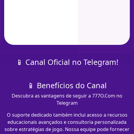
📱 Canal Oficial no Telegram!
📱 Benefícios do Canal
Descubra as vantagens de seguir a 777O.Com no
Telegram
O suporte dedicado também inclui acesso a recursos
educacionais avançados e consultoria personalizada
sobre estratégias de jogo. Nossa equipe pode fornecer