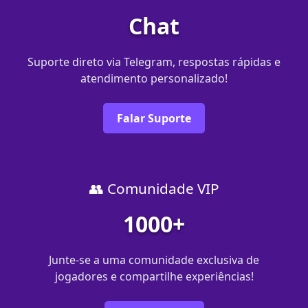
Chat
Suporte direto via Telegram, respostas rápidas e
atendimento personalizado!
Falar Suporte
👥 Comunidade VIP
1000+
Junte-se a uma comunidade exclusiva de
jogadores e compartilhe experiências!