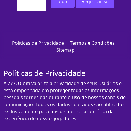
Login
Registrar-se
Políticas de Privacidade
Termos e Condições
Sitemap
Políticas de Privacidade
A 777O.Com valoriza a privacidade de seus usuários e
está empenhada em proteger todas as informações
pessoais fornecidas durante o uso de nossos canais de
comunicação. Todos os dados coletados são utilizados
exclusivamente para fins de melhoria contínua da
experiência de nossos jogadores.