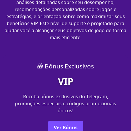
análises detalhadas sobre seu desempenho,
recomendações personalizadas sobre jogos e
estratégias, e orientação sobre como maximizar seus
benefícios VIP. Este nível de suporte é projetado para
ajudar você a alcançar seus objetivos de jogo de forma
mais eficiente.
🎁 Bônus Exclusivos
VIP
Receba bônus exclusivos do Telegram,
promoções especiais e códigos promocionais
únicos!
Ver Bônus