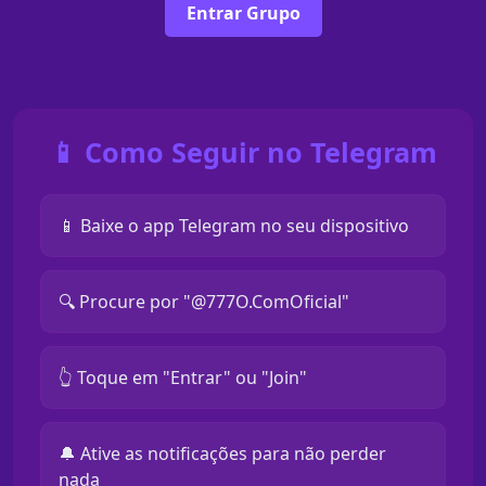
Entrar Grupo
📱 Como Seguir no Telegram
📱 Baixe o app Telegram no seu dispositivo
🔍 Procure por "@777O.ComOficial"
👆 Toque em "Entrar" ou "Join"
🔔 Ative as notificações para não perder
nada