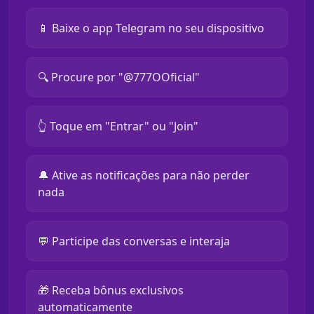
📱 Baixe o app Telegram no seu dispositivo
🔍 Procure por "@777OOficial"
👆 Toque em "Entrar" ou "Join"
🔔 Ative as notificações para não perder
nada
💬 Participe das conversas e interaja
🎁 Receba bônus exclusivos
automaticamente