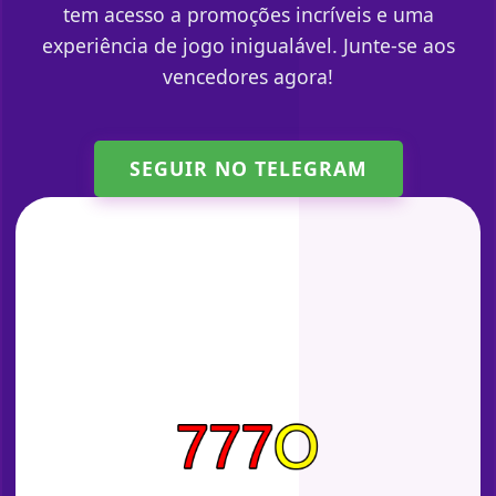
tem acesso a promoções incríveis e uma
experiência de jogo inigualável. Junte-se aos
vencedores agora!
SEGUIR NO TELEGRAM