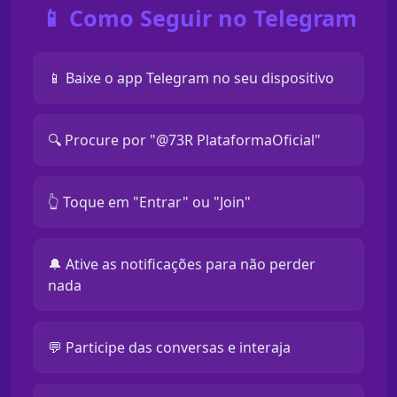
📱 Como Seguir no Telegram
📱 Baixe o app Telegram no seu dispositivo
🔍 Procure por "@73R PlataformaOficial"
👆 Toque em "Entrar" ou "Join"
🔔 Ative as notificações para não perder
nada
💬 Participe das conversas e interaja