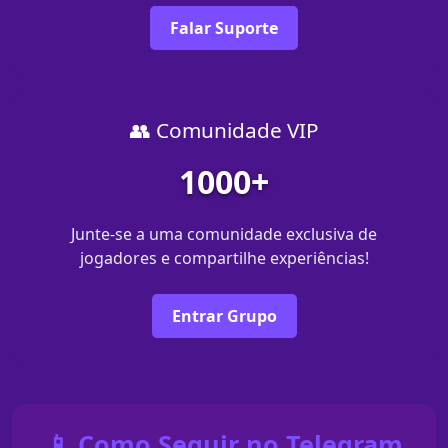
Falar Suporte
👥 Comunidade VIP
1000+
Junte-se a uma comunidade exclusiva de
jogadores e compartilhe experiências!
Entrar Grupo
📱 Como Seguir no Telegram