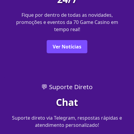
Fique por dentro de todas as novidades,
promoções e eventos da 70 Game Casino em
tempo real!
Ver Notícias
💬 Suporte Direto
Chat
Suporte direto via Telegram, respostas rápidas e
atendimento personalizado!