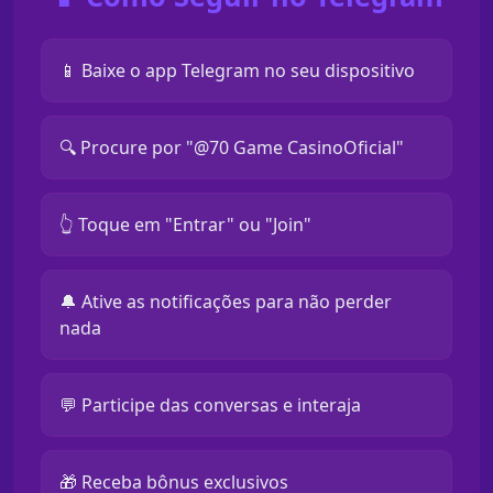
📱 Baixe o app Telegram no seu dispositivo
🔍 Procure por "@70 Game CasinoOficial"
👆 Toque em "Entrar" ou "Join"
🔔 Ative as notificações para não perder
nada
💬 Participe das conversas e interaja
🎁 Receba bônus exclusivos