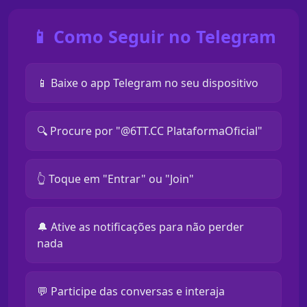
📱 Como Seguir no Telegram
📱 Baixe o app Telegram no seu dispositivo
🔍 Procure por "@6TT.CC PlataformaOficial"
👆 Toque em "Entrar" ou "Join"
🔔 Ative as notificações para não perder
nada
💬 Participe das conversas e interaja