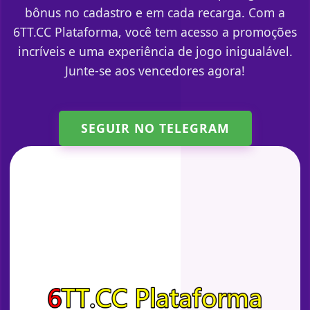
bônus no cadastro e em cada recarga. Com a
6TT.CC Plataforma, você tem acesso a promoções
incríveis e uma experiência de jogo inigualável.
Junte-se aos vencedores agora!
SEGUIR NO TELEGRAM