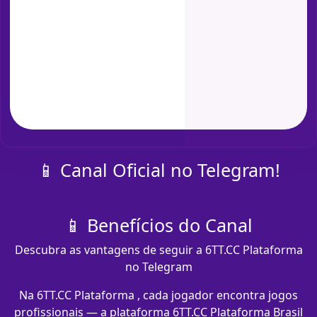
📱 Canal Oficial no Telegram!
📱 Benefícios do Canal
Descubra as vantagens de seguir a 6TT.CC Plataforma
no Telegram
Na 6TT.CC Plataforma , cada jogador encontra jogos
profissionais — a plataforma 6TT.CC Plataforma Brasil