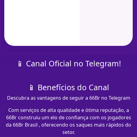
📱 Canal Oficial no Telegram!
📱 Benefícios do Canal
Descubra as vantagens de seguir a 66Br no Telegram
Com serviços de alta qualidade e ótima reputação, a
66Br construiu um elo de confiança com os jogadores
da 66Br Brasil , oferecendo os saques mais rápidos do
setor.