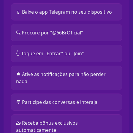
📱 Baixe o app Telegram no seu dispositivo
🔍 Procure por "@66BrOficial"
👆 Toque em "Entrar" ou "Join"
🔔 Ative as notificações para não perder
nada
💬 Participe das conversas e interaja
🎁 Receba bônus exclusivos
automaticamente