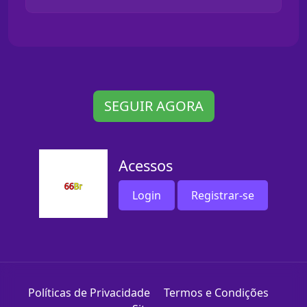
SEGUIR AGORA
Acessos
Login
Registrar-se
Políticas de Privacidade
Termos e Condições