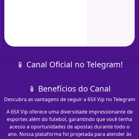
📱 Canal Oficial no Telegram!
📱 Benefícios do Canal
Descubra as vantagens de seguir a 65X Vip no Telegram
A 65X Vip oferece uma diversidade impressionante de
esportes além do futebol, garantindo que você tenha
acesso a oportunidades de apostas durante todo o
ano. Nossa plataforma foi projetada para atender às