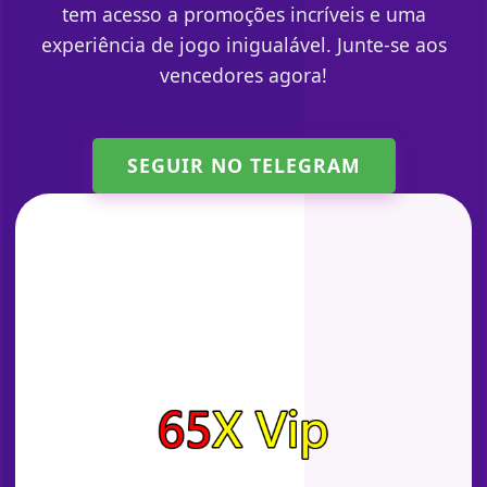
tem acesso a promoções incríveis e uma
experiência de jogo inigualável. Junte-se aos
vencedores agora!
SEGUIR NO TELEGRAM