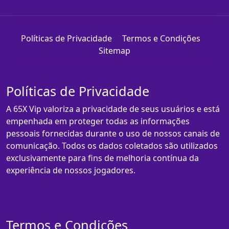
Políticas de Privacidade
Termos e Condições
Sitemap
Políticas de Privacidade
A 65X Vip valoriza a privacidade de seus usuários e está
empenhada em proteger todas as informações
pessoais fornecidas durante o uso de nossos canais de
comunicação. Todos os dados coletados são utilizados
exclusivamente para fins de melhoria contínua da
experiência de nossos jogadores.
Termos e Condições