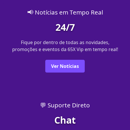
📢 Notícias em Tempo Real
24/7
Fique por dentro de todas as novidades,
promoções e eventos da 65X Vip em tempo real!
Ver Notícias
💬 Suporte Direto
Chat