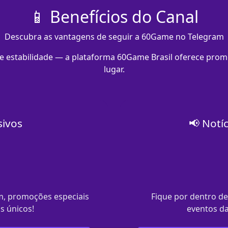
📱 Benefícios do Canal
Descubra as vantagens de seguir a 60Game no Telegram
e estabilidade — a plataforma 60Game Brasil oferece promo
lugar.
sivos
📢 Notí
m, promoções especiais
Fique por dentro d
s únicos!
eventos d