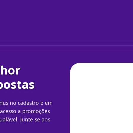
lhor
postas
nus no cadastro e em
 acesso a promoções
ualável. Junte-se aos