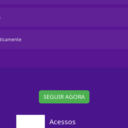
a
aticamente
SEGUIR AGORA
Acessos