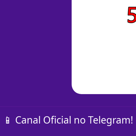
📱 Canal Oficial no Telegram!