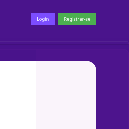
Login
Registrar-se