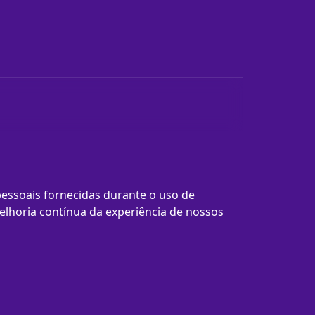
essoais fornecidas durante o uso de
elhoria contínua da experiência de nossos