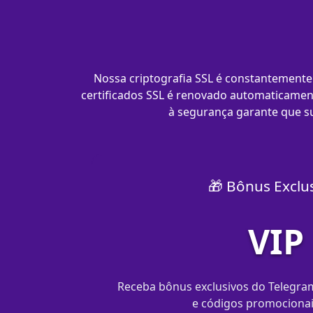
Nossa criptografia SSL é constantemente 
certificados SSL é renovado automaticamen
à segurança garante que s
🎁 Bônus Exclu
VIP
Receba bônus exclusivos do Telegra
e códigos promocionai