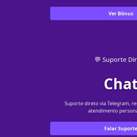
Ver Bônus
💬 Suporte Di
Cha
Suporte direto via Telegram, r
atendimento persona
Falar Suport