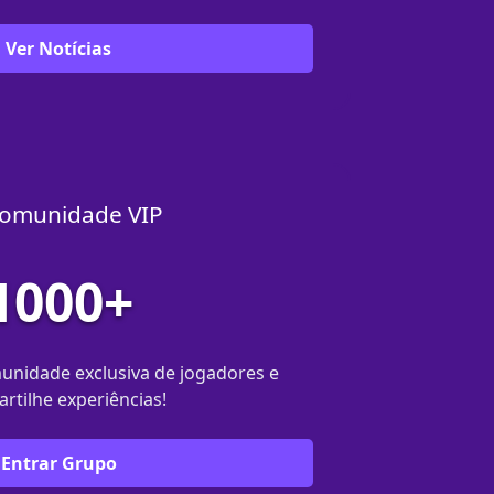
Ver Notícias
Comunidade VIP
1000+
unidade exclusiva de jogadores e
rtilhe experiências!
Entrar Grupo