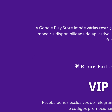
A Google Play Store impõe várias restri
impedir a disponibilidade do aplicativo
fu
🎁 Bônus Exclu
VIP
Receba bônus exclusivos do Telegra
e códigos promocionai