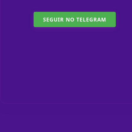
SEGUIR NO TELEGRAM