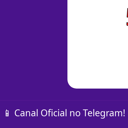
📱 Canal Oficial no Telegram!