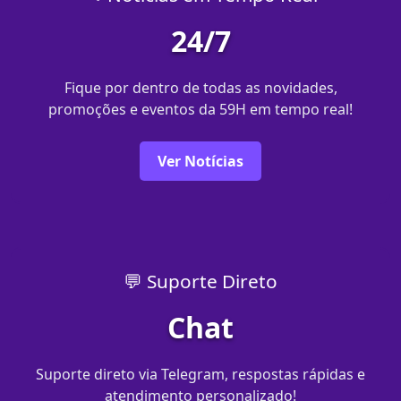
24/7
Fique por dentro de todas as novidades,
promoções e eventos da 59H em tempo real!
Ver Notícias
💬 Suporte Direto
Chat
Suporte direto via Telegram, respostas rápidas e
atendimento personalizado!