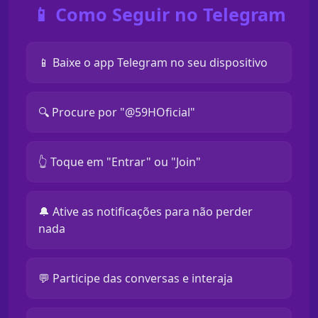
📱 Como Seguir no Telegram
📱 Baixe o app Telegram no seu dispositivo
🔍 Procure por "@59HOficial"
👆 Toque em "Entrar" ou "Join"
🔔 Ative as notificações para não perder
nada
💬 Participe das conversas e interaja