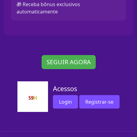
🎁 Receba bônus exclusivos
automaticamente
SEGUIR AGORA
Acessos
Login
Registrar-se