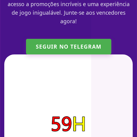
acesso a promoções incríveis e uma experiência
de jogo inigualável. Junte-se aos vencedores
agora!
SEGUIR NO TELEGRAM