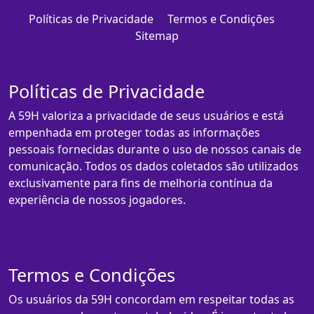
Políticas de Privacidade
Termos e Condições
Sitemap
Políticas de Privacidade
A 59H valoriza a privacidade de seus usuários e está
empenhada em proteger todas as informações
pessoais fornecidas durante o uso de nossos canais de
comunicação. Todos os dados coletados são utilizados
exclusivamente para fins de melhoria contínua da
experiência de nossos jogadores.
Termos e Condições
Os usuários da 59H concordam em respeitar todas as