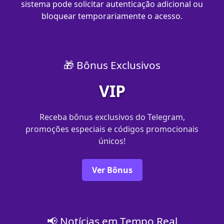
sistema pode solicitar autenticação adicional ou
bloquear temporariamente o acesso.
🎁 Bônus Exclusivos
VIP
Receba bônus exclusivos do Telegram,
promoções especiais e códigos promocionais
únicos!
Ver Bônus
📢 Notícias em Tempo Real