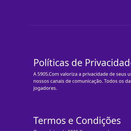
Políticas de Privacida
A 5905.Com valoriza a privacidade de seus 
nossos canais de comunicação. Todos os dad
jogadores.
Termos e Condições