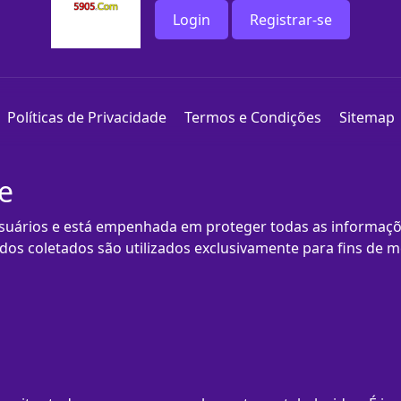
Login
Registrar-se
Políticas de Privacidade
Termos e Condições
Sitemap
de
usuários e está empenhada em proteger todas as informaçõ
os coletados são utilizados exclusivamente para fins de m