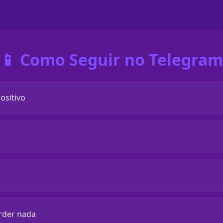
📱 Como Seguir no Telegram
ositivo
erder nada