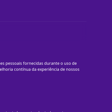
es pessoais fornecidas durante o uso de
elhoria contínua da experiência de nossos