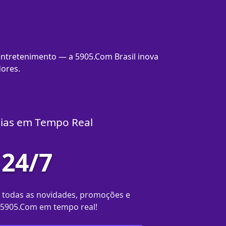
ntretenimento — a 5905.Com Brasil inova
dores.
cias em Tempo Real
24/7
e todas as novidades, promoções e
 5905.Com em tempo real!