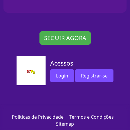
SEGUIR AGORA
Acessos
Login
Registrar-se
Políticas de Privacidade
Termos e Condições
Sitemap