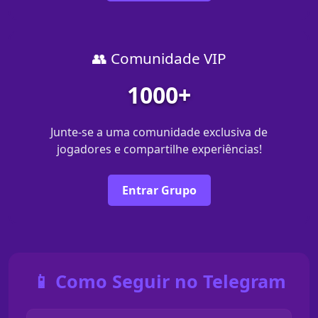
👥 Comunidade VIP
1000+
Junte-se a uma comunidade exclusiva de
jogadores e compartilhe experiências!
Entrar Grupo
📱 Como Seguir no Telegram