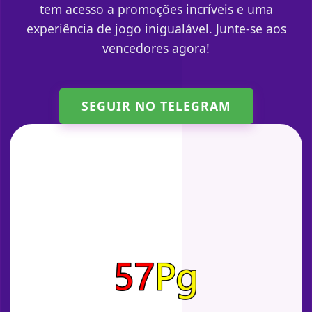
tem acesso a promoções incríveis e uma
experiência de jogo inigualável. Junte-se aos
vencedores agora!
SEGUIR NO TELEGRAM