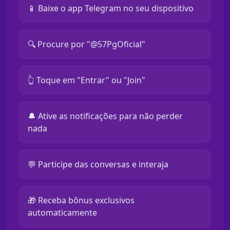
📱 Baixe o app Telegram no seu dispositivo
🔍 Procure por "@57PgOficial"
👆 Toque em "Entrar" ou "Join"
🔔 Ative as notificações para não perder
nada
💬 Participe das conversas e interaja
🎁 Receba bônus exclusivos
automaticamente