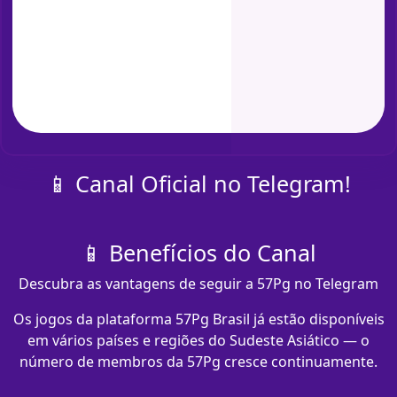
📱 Canal Oficial no Telegram!
📱 Benefícios do Canal
Descubra as vantagens de seguir a 57Pg no Telegram
Os jogos da plataforma 57Pg Brasil já estão disponíveis
em vários países e regiões do Sudeste Asiático — o
número de membros da 57Pg cresce continuamente.