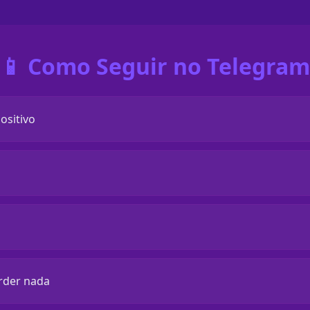
📱 Como Seguir no Telegram
ositivo
erder nada