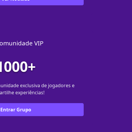
Comunidade VIP
1000+
unidade exclusiva de jogadores e
rtilhe experiências!
Entrar Grupo