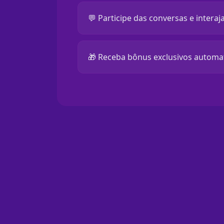
💬 Participe das conversas e interaj
🎁 Receba bônus exclusivos autom