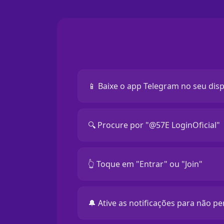
📱 Baixe o app Telegram no seu disp
🔍 Procure por "@57E LoginOficial"
👆 Toque em "Entrar" ou "Join"
🔔 Ative as notificações para não p