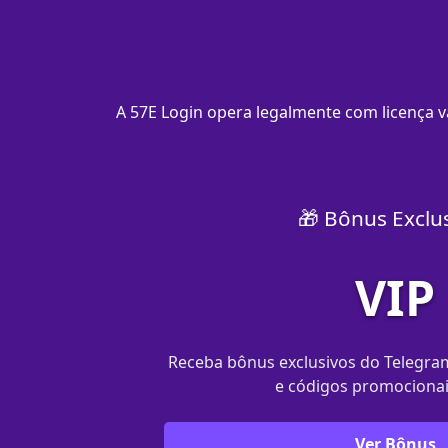
A 57E Login opera legalmente com licença v
🎁 Bônus Exclu
VIP
Receba bônus exclusivos do Telegra
e códigos promocionai
Ver Bônus