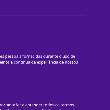
es pessoais fornecidas durante o uso de
elhoria contínua da experiência de nossos
portante ler e entender todos os termos