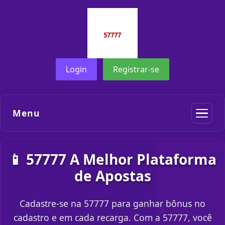
Login
Registrar-se
Menu
📱 57777 A Melhor Plataforma
de Apostas
Cadastre-se na 57777 para ganhar bônus no
cadastro e em cada recarga. Com a 57777, você