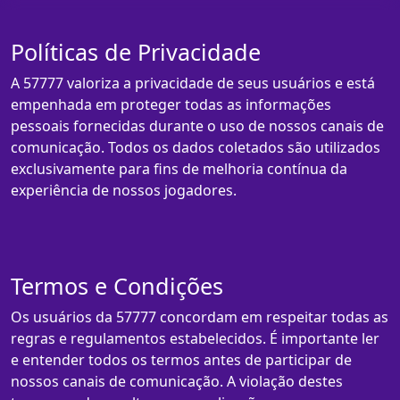
Políticas de Privacidade
A 57777 valoriza a privacidade de seus usuários e está
empenhada em proteger todas as informações
pessoais fornecidas durante o uso de nossos canais de
comunicação. Todos os dados coletados são utilizados
exclusivamente para fins de melhoria contínua da
experiência de nossos jogadores.
Termos e Condições
Os usuários da 57777 concordam em respeitar todas as
regras e regulamentos estabelecidos. É importante ler
e entender todos os termos antes de participar de
nossos canais de comunicação. A violação destes