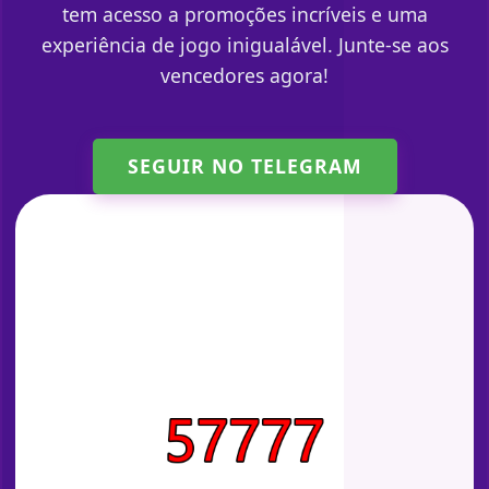
tem acesso a promoções incríveis e uma
experiência de jogo inigualável. Junte-se aos
vencedores agora!
SEGUIR NO TELEGRAM