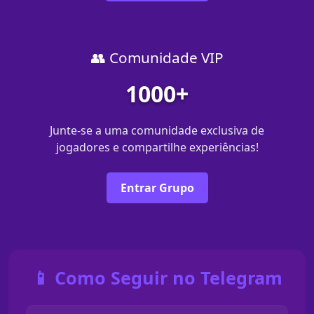
👥 Comunidade VIP
1000+
Junte-se a uma comunidade exclusiva de
jogadores e compartilhe experiências!
Entrar Grupo
📱 Como Seguir no Telegram