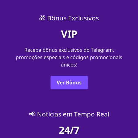
🎁 Bônus Exclusivos
VIP
Receba bônus exclusivos do Telegram,
promoções especiais e códigos promocionais
únicos!
Ver Bônus
📢 Notícias em Tempo Real
24/7