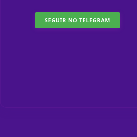
SEGUIR NO TELEGRAM