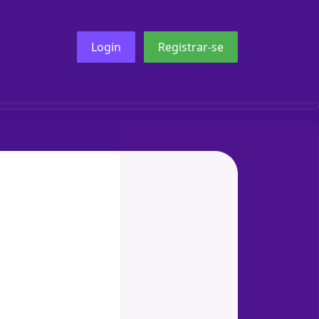
Login
Registrar-se