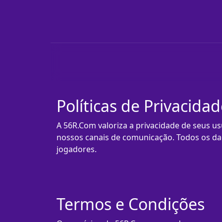
Políticas de Privacida
A 56R.Com valoriza a privacidade de seus u
nossos canais de comunicação. Todos os dad
jogadores.
Termos e Condições