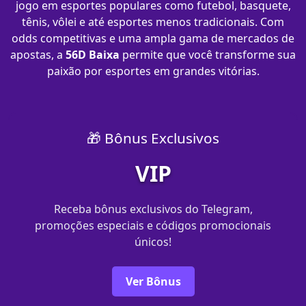
jogo em esportes populares como futebol, basquete,
tênis, vôlei e até esportes menos tradicionais. Com
odds competitivas e uma ampla gama de mercados de
apostas, a
56D Baixa
permite que você transforme sua
paixão por esportes em grandes vitórias.
🎁 Bônus Exclusivos
VIP
Receba bônus exclusivos do Telegram,
promoções especiais e códigos promocionais
únicos!
Ver Bônus