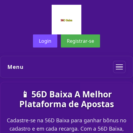
Login
Registrar-se
Menu
📱 56D Baixa A Melhor
Plataforma de Apostas
Cadastre-se na 56D Baixa para ganhar bônus no
cadastro e em cada recarga. Com a 56D Baixa,