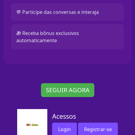
💬 Participe das conversas e interaja
🎁 Receba bônus exclusivos
automaticamente
SEGUIR AGORA
Acessos
Login
Registrar-se