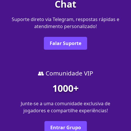
Chat
Suporte direto via Telegram, respostas rápidas e
atendimento personalizado!
Falar Suporte
👥 Comunidade VIP
1000+
Junte-se a uma comunidade exclusiva de
jogadores e compartilhe experiências!
Entrar Grupo