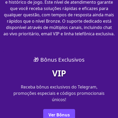
e histórico de jogo. Este nível de atendimento garante
que você receba soluções rápidas e eficazes para
qualquer questão, com tempos de resposta ainda mais
rápidos que o nível Bronze. O suporte dedicado está
disponível através de múltiplos canais, incluindo chat
ao vivo prioritário, email VIP e linha telefônica exclusiva.
🎁 Bônus Exclusivos
VIP
Receba bônus exclusivos do Telegram,
promoções especiais e códigos promocionais
únicos!
Ver Bônus