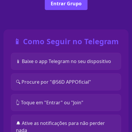
Entrar Grupo
📱 Como Seguir no Telegram
📱 Baixe o app Telegram no seu dispositivo
🔍 Procure por "@56D APPOficial"
👆 Toque em "Entrar" ou "Join"
🔔 Ative as notificações para não perder
nada