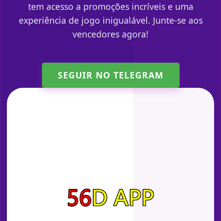
tem acesso a promoções incríveis e uma
experiência de jogo inigualável. Junte-se aos
vencedores agora!
SEGUIR NO TELEGRAM