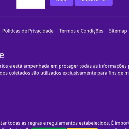
Políticas de Privacidade
Termos e Condições
Sitemap
de
ários e está empenhada em proteger todas as informações 
os coletados são utilizados exclusivamente para fins de m
r todas as regras e regulamentos estabelecidos. É import