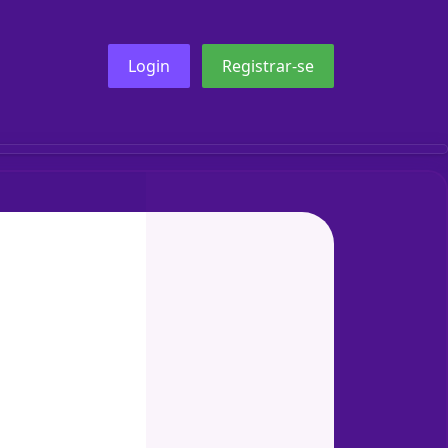
Login
Registrar-se