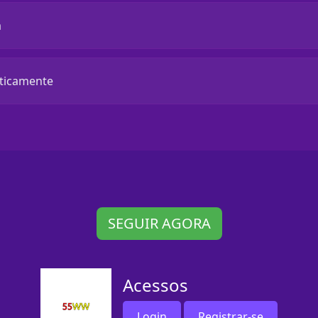
a
aticamente
SEGUIR AGORA
Acessos
Login
Registrar-se