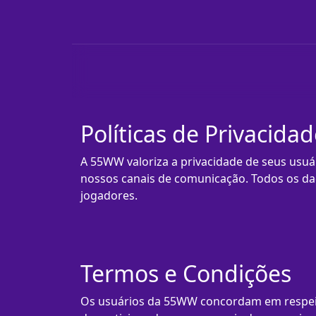
Políticas de Privacida
A 55WW valoriza a privacidade de seus usu
nossos canais de comunicação. Todos os dad
jogadores.
Termos e Condições
Os usuários da 55WW concordam em respeita