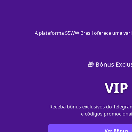
A plataforma 55WW Brasil oferece uma vari
🎁 Bônus Exclu
VIP
Receba bônus exclusivos do Telegra
e códigos promocionai
Ver Bônus