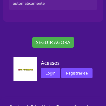
automaticamente
SEGUIR AGORA
Acessos
Login
Registrar-se