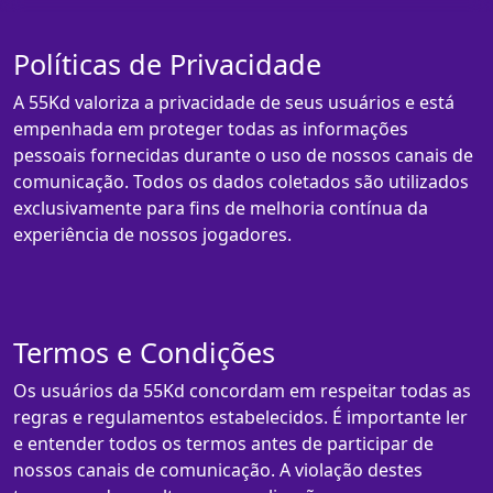
Políticas de Privacidade
A 55Kd valoriza a privacidade de seus usuários e está
empenhada em proteger todas as informações
pessoais fornecidas durante o uso de nossos canais de
comunicação. Todos os dados coletados são utilizados
exclusivamente para fins de melhoria contínua da
experiência de nossos jogadores.
Termos e Condições
Os usuários da 55Kd concordam em respeitar todas as
regras e regulamentos estabelecidos. É importante ler
e entender todos os termos antes de participar de
nossos canais de comunicação. A violação destes