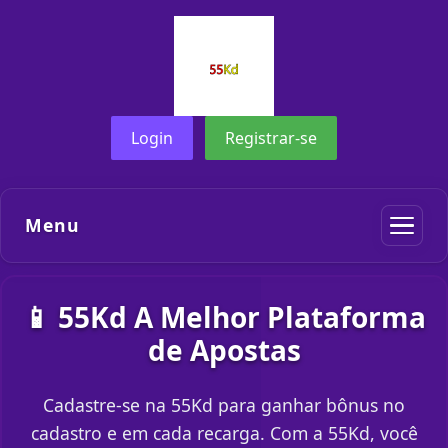
Login
Registrar-se
Menu
📱 55Kd A Melhor Plataforma
de Apostas
Cadastre-se na 55Kd para ganhar bônus no
cadastro e em cada recarga. Com a 55Kd, você