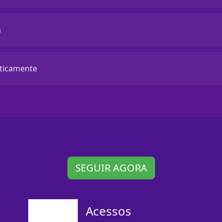
a
aticamente
SEGUIR AGORA
Acessos