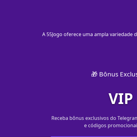
A 55Jogo oferece uma ampla variedade de
🎁 Bônus Exclu
VIP
Receba bônus exclusivos do Telegra
e códigos promocionai