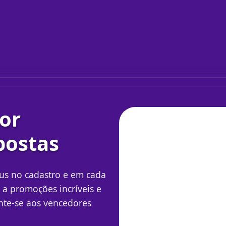
or
postas
us no cadastro e em cada
 a promoções incríveis e
unte-se aos vencedores