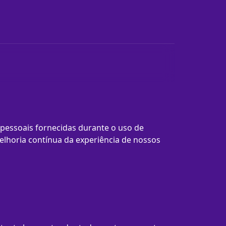
 pessoais fornecidas durante o uso de
elhoria contínua da experiência de nossos