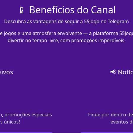
📱 Benefícios do Canal
Descubra as vantagens de seguir a 55Jogo no Telegram
 jogos e uma atmosfera envolvente — a plataforma 55Jogo Br
divertir no tempo livre, com promoções imperdíveis.
sivos
📢 Notí
m, promoções especiais
Fique por dentro d
s únicos!
eventos d