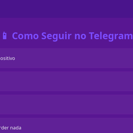
📱 Como Seguir no Telegram
ositivo
erder nada