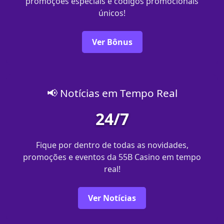
promoções especiais e códigos promocionais
únicos!
Ver Bônus
📢 Notícias em Tempo Real
24/7
Fique por dentro de todas as novidades,
promoções e eventos da 55B Casino em tempo
real!
Ver Notícias