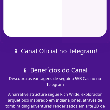
📱 Canal Oficial no Telegram!
📱 Benefícios do Canal
Descubra as vantagens de seguir a 55B Casino no
Telegram
A narrative structure segue Rich Wilde, explorador
arquetípico inspirado em Indiana Jones, através de
tomb raiding adventures renderizados em arte 2D de