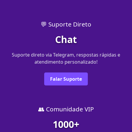
💬 Suporte Direto
Chat
Suporte direto via Telegram, respostas rápidas e
atendimento personalizado!
Falar Suporte
👥 Comunidade VIP
1000+