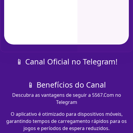
📱 Canal Oficial no Telegram!
📱 Benefícios do Canal
Descubra as vantagens de seguir a 5567.Com no
Telegram
O aplicativo é otimizado para dispositivos móveis,
garantindo tempos de carregamento rápidos para os
jogos e períodos de espera reduzidos.