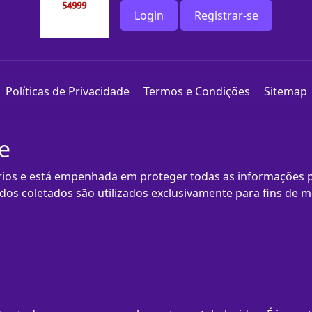
Login
Registrar-se
Políticas de Privacidade
Termos e Condições
Sitemap
de
ários e está empenhada em proteger todas as informações 
os coletados são utilizados exclusivamente para fins de m