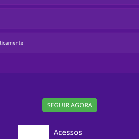
a
aticamente
SEGUIR AGORA
Acessos