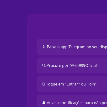
📱 Baixe o app Telegram no seu disp
🔍 Procure por "@54999Oficial"
👆 Toque em "Entrar" ou "Join"
🔔 Ative as notificações para não p