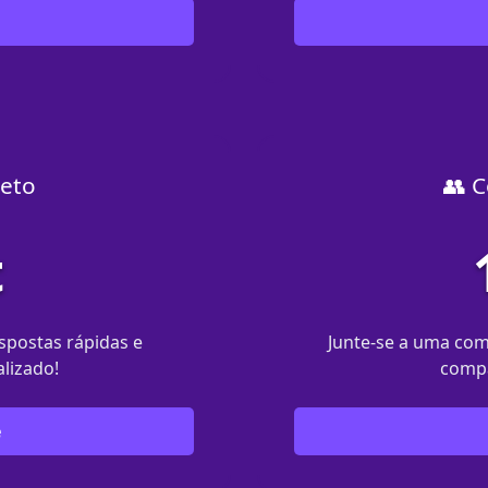
reto
👥 
t
espostas rápidas e
Junte-se a uma com
lizado!
compa
e