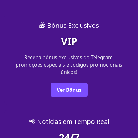
🎁 Bônus Exclusivos
VIP
Receba bônus exclusivos do Telegram,
promoções especiais e códigos promocionais
únicos!
Ver Bônus
📢 Notícias em Tempo Real
24/7