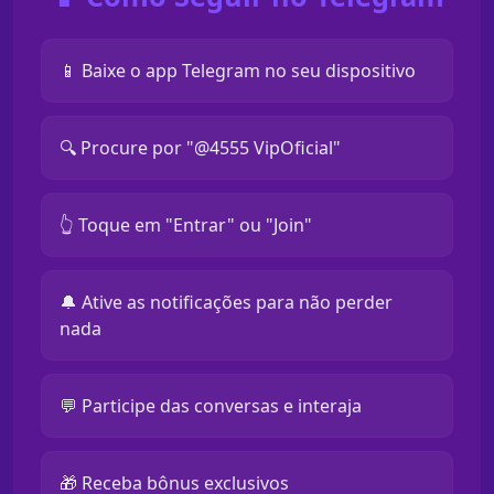
📱 Baixe o app Telegram no seu dispositivo
🔍 Procure por "@4555 VipOficial"
👆 Toque em "Entrar" ou "Join"
🔔 Ative as notificações para não perder
nada
💬 Participe das conversas e interaja
🎁 Receba bônus exclusivos