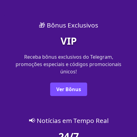
🎁 Bônus Exclusivos
VIP
Receba bônus exclusivos do Telegram,
promoções especiais e códigos promocionais
únicos!
Ver Bônus
📢 Notícias em Tempo Real
24/7