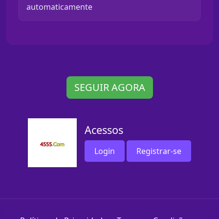
automaticamente
SEGUIR AGORA
Acessos
Login
Registrar-se