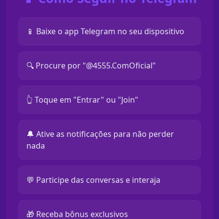
📱 Baixe o app Telegram no seu dispositivo
🔍 Procure por "@4555.ComOficial"
👆 Toque em "Entrar" ou "Join"
🔔 Ative as notificações para não perder
nada
💬 Participe das conversas e interaja
🎁 Receba bônus exclusivos