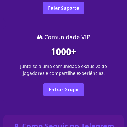
Falar Suporte
👥 Comunidade VIP
1000+
Junte-se a uma comunidade exclusiva de
jogadores e compartilhe experiências!
Entrar Grupo
📱 Como Seguir no Telegram