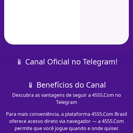
📱 Canal Oficial no Telegram!
📱 Benefícios do Canal
Descubra as vantagens de seguir a 4555.Com no
Telegram
Para mais conveniência, a plataforma 4555.Com Brasil
oferece acesso direto via navegador — a 4555.Com
permite que você jogue quando e onde quiser.