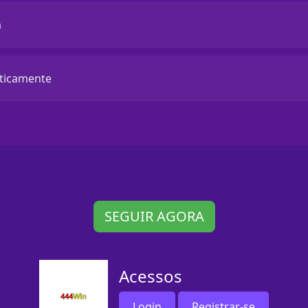
a
aticamente
SEGUIR AGORA
Acessos
Login
Registrar-se