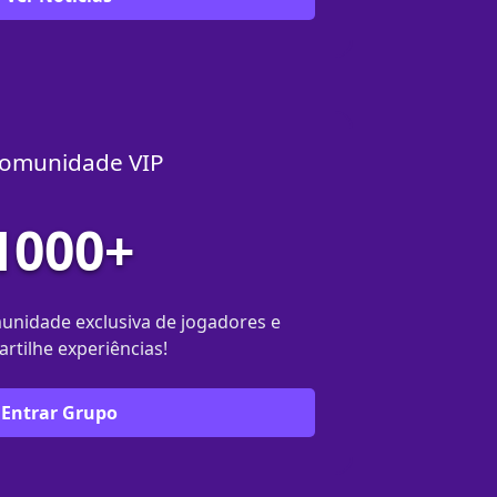
Comunidade VIP
1000+
unidade exclusiva de jogadores e
rtilhe experiências!
Entrar Grupo