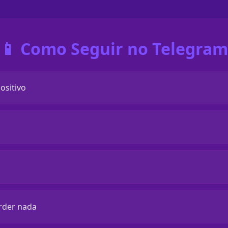
📱 Como Seguir no Telegram
ositivo
erder nada