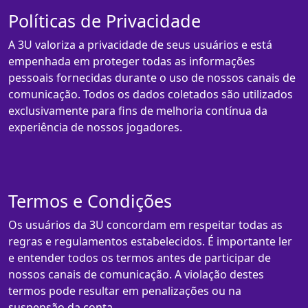
Políticas de Privacidade
A 3U valoriza a privacidade de seus usuários e está
empenhada em proteger todas as informações
pessoais fornecidas durante o uso de nossos canais de
comunicação. Todos os dados coletados são utilizados
exclusivamente para fins de melhoria contínua da
experiência de nossos jogadores.
Termos e Condições
Os usuários da 3U concordam em respeitar todas as
regras e regulamentos estabelecidos. É importante ler
e entender todos os termos antes de participar de
nossos canais de comunicação. A violação destes
termos pode resultar em penalizações ou na
suspensão da conta.