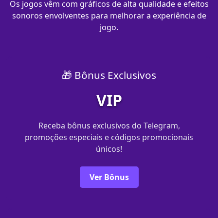
Os jogos vêm com gráficos de alta qualidade e efeitos
sonoros envolventes para melhorar a experiência de
jogo.
🎁 Bônus Exclusivos
VIP
Receba bônus exclusivos do Telegram,
promoções especiais e códigos promocionais
únicos!
Ver Bônus